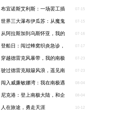
毛里塔尼...
布宜诺斯艾利斯：一场罢工插
07-15
曲与殖民...
世界三大瀑布伊瓜苏：从魔鬼
07-15
喉的轰鸣...
从阿拉斯加到乌斯怀亚，我的
07-16
南极迟到...
登船日：闯过蜂窝织炎急诊，
07-17
终于在世界...
穿越德雷克风暴带，我的南极
07-23
奔赴之旅...
驶过德雷克颠簸风浪，遥见南
07-23
极皑皑雪...
闯入威廉敏娜湾：我在南极遇
08-04
见上百头...
尼克港：登上南极大陆，和企
08-04
鹅共享一片...
人在旅途，勇走天涯
10-12