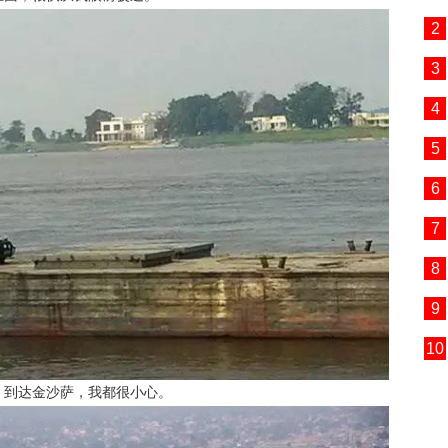
2
3
4
5
6
7
8
9
10
。到达金沙萨，我都很小心。