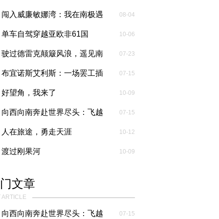
闯入威廉敏娜湾：我在南极遇
08-04
见上百头...
单车自驾穿越亚欧非61国
10-06
驶过德雷克颠簸风浪，遥见南
07-23
极皑皑雪...
布宜诺斯艾利斯：一场罢工插
07-15
曲与殖民...
好望角，我来了
10-09
向西向南奔赴世界尽头：飞越
07-15
毛里塔尼...
人在旅途，勇走天涯
10-12
渡过刚果河
10-09
门文章
 ARTICLE
向西向南奔赴世界尽头：飞越
07-15