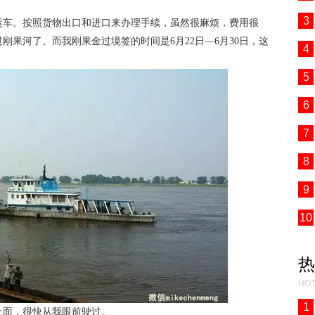
3
运车。按照货物出口和进口来办理手续，虽然很麻烦，费用很
过刚果河了。而我刚果金过境签的时间是6月22日—6月30日，这
4
5
6
7
8
9
10
热
HOT
1
上面，很快从我眼前驶过。