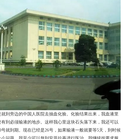
是就到旁边的中国人医院去抽血化验。化验结果出来，我血液里
没有到必须输液的地步。这样我心里这块石头落下来，我还可以
0号就到期。现在已经是26号，如果输液一般就要等5天，到时候
什么问题，我至少可以熬到安哥拉再进行医治。我继续按要求服