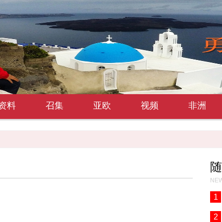
资料
召集
亚欧
视频
非洲
随
NEW
1
2