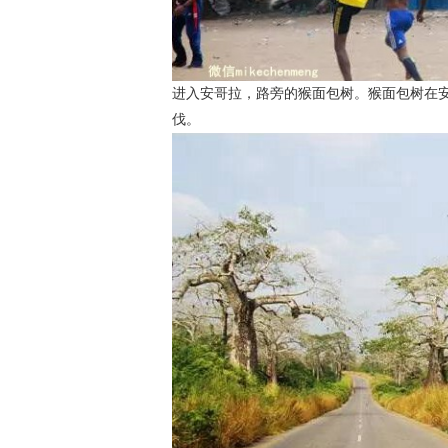
进入安哥拉，路旁的猴面包树。猴面包树在
伐。