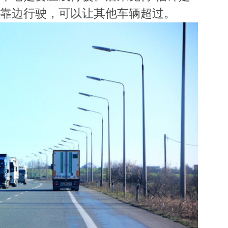
靠边行驶，可以让其他车辆超过。