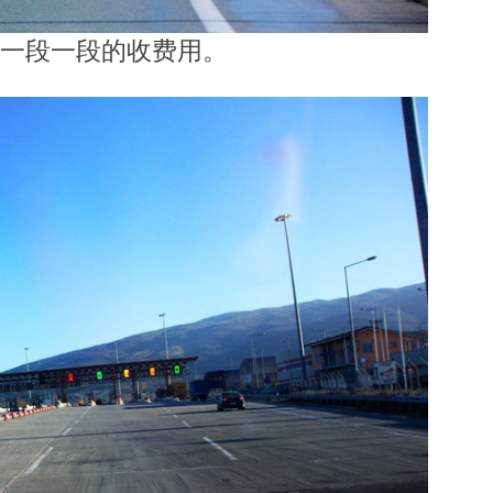
一段一段的收费用。