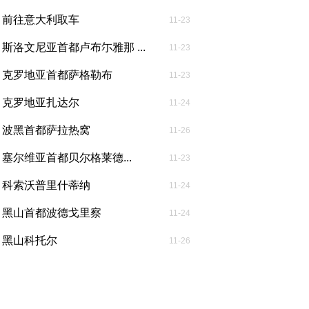
前往意大利取车
11-23
斯洛文尼亚首都卢布尓雅那 ...
11-23
克罗地亚首都萨格勒布
11-23
克罗地亚扎达尔
11-24
波黑首都萨拉热窝
11-26
塞尔维亚首都贝尔格莱德...
11-23
科索沃普里什蒂纳
11-24
黑山首都波德戈里察
11-24
黑山科托尔
11-26