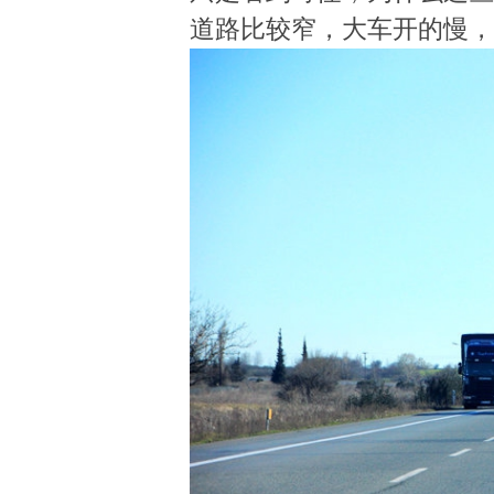
道路比较窄，大车开的慢，