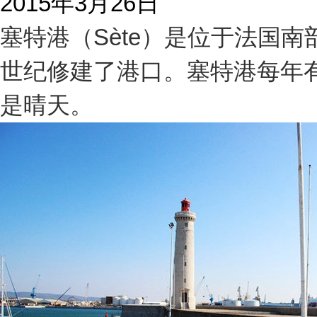
2015
年
3
月
26
日
塞特港（
Sète
）是位于法国南
世纪修建了港口。塞特港每年
是晴天。