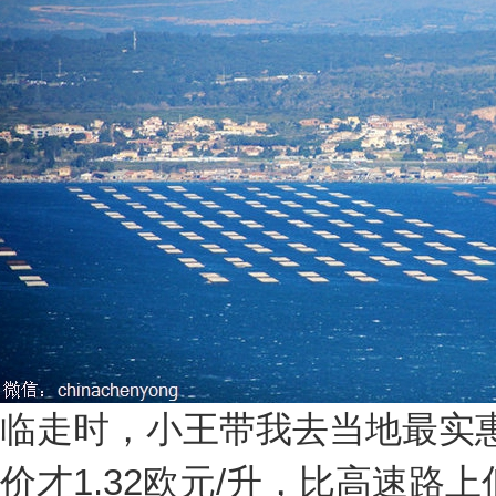
临走时，小王带我去当地最实
价才
1.32
欧元
/
升，比高速路上